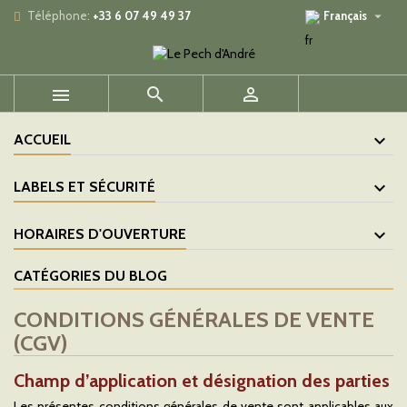

Téléphone:
+33 6 07 49 49 37
Français



ACCUEIL
LABELS ET SÉCURITÉ
HORAIRES D'OUVERTURE
CATÉGORIES DU BLOG
CONDITIONS GÉNÉRALES DE VENTE
(CGV)
Champ d’application et désignation des parties
Les présentes conditions générales de vente sont applicables aux