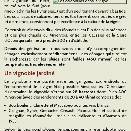
Le vignoble du Pech,
tourné vers le Sud (pour
mieux admirer les Pyrénées…) est d'un seul tenant devant la bastide.
Les sols issus de calcaires tertiaires (bartonien), composés de grès
et de marnes, conviennent par excellence à la culture de la vigne.
Ce terroir du Minervois dit « des Mourels » est l'un des plus précoces
et des plus chauds du Minervois, entre les Causses et la Serre
d'Oupia qui culmine à près de 300 m d'altitude.
Depuis des générations, nous avons choisi d'y accompagner des
cépages exclusivement méditerranéens… des cépages qui tutoient
la sècheresse car les pluies sont faibles (450 mm/an) et les
températures très élevées en été.
Un vignoble jardiné
Le vignoble a été planté entre les garrigues, aux endroits où
l'enracinement de la vigne était possible. Ainsi, sur les 40 hectares
du domaine, le vignoble s'étend sur
28 hectares
dont 19 en AOC
Minervois (avec des rendements de 20 à 40 hl/ha) composé de :
Bourboulenc, Clairette et Maccabeo pour les vins blancs,
Carignan, Syrah, Grenache, Cinsault, Picpoul Noir et surtout de
magnifiques Mourvèdre… mais aussi d'Alicante et d'Aramon de
1953…
Selon la géomorphologie, l'encépagement a été adopté pour