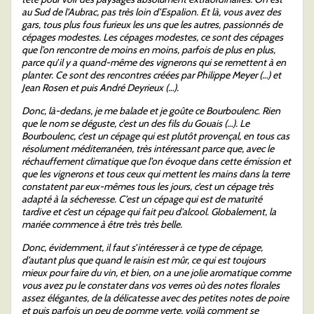
au Sud de l’Aubrac, pas très loin d’Espalion. Et là, vous avez des
gars, tous plus fous furieux les uns que les autres, passionnés de
cépages modestes. Les cépages modestes, ce sont des cépages
que l’on rencontre de moins en moins, parfois de plus en plus,
parce qu’il y a quand-même des vignerons qui se remettent à en
planter. Ce sont des rencontres créées par Philippe Meyer (…) et
Jean Rosen et puis André Deyrieux (…).
Donc, là-dedans, je me balade et je goûte ce Bourboulenc. Rien
que le nom se déguste, c’est un des fils du Gouais (…). Le
Bourboulenc, c’est un cépage qui est plutôt provençal, en tous cas
résolument méditerranéen, très intéressant parce que, avec le
réchauffement climatique que l’on évoque dans cette émission et
que les vignerons et tous ceux qui mettent les mains dans la terre
constatent par eux-mêmes tous les jours, c’est un cépage très
adapté à la sécheresse. C’est un cépage qui est de maturité
tardive et c’est un cépage qui fait peu d’alcool. Globalement, la
mariée commence à être très très belle.
Donc, évidemment, il faut s’intéresser à ce type de cépage,
d’autant plus que quand le raisin est mûr, ce qui est toujours
mieux pour faire du vin, et bien, on a une jolie aromatique comme
vous avez pu le constater dans vos verres où des notes florales
assez élégantes, de la délicatesse avec des petites notes de poire
et puis parfois un peu de pomme verte, voilà comment se