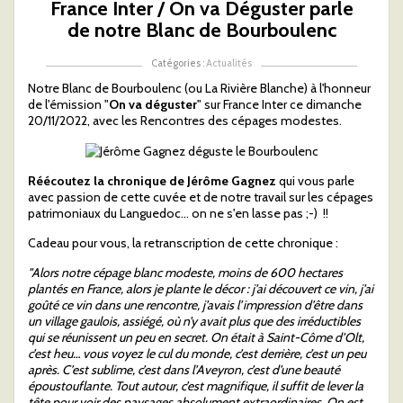
France Inter / On va Déguster parle
de notre Blanc de Bourboulenc
Catégories :
Actualités
Notre Blanc de Bourboulenc (ou
La Rivière Blanche
) à l'honneur
de l'émission "
On va déguster
" sur France Inter ce dimanche
20/11/2022, avec les Rencontres des cépages modestes.
Réécoutez la chronique de Jérôme Gagnez
qui vous parle
avec passion de cette cuvée et de notre travail sur les cépages
patrimoniaux du Languedoc... on ne s'en lasse pas ;-) !!
Cadeau pour vous, la retranscription de cette chronique :
"Alors notre cépage blanc modeste, moins de 600 hectares
plantés en France, alors je plante le décor : j’ai découvert ce vin, j’ai
goûté ce vin dans une rencontre, j’avais l’impression d’être dans
un village gaulois, assiégé, où n’y avait plus que des irréductibles
qui se réunissent un peu en secret. On était à Saint-Côme d’Olt,
c’est heu… vous voyez le cul du monde, c’est derrière, c’est un peu
après. C’est sublime, c’est dans l’Aveyron, c’est d’une beauté
époustouflante. Tout autour, c’est magnifique, il suffit de lever la
tête pour voir des paysages absolument extraordinaires. On est