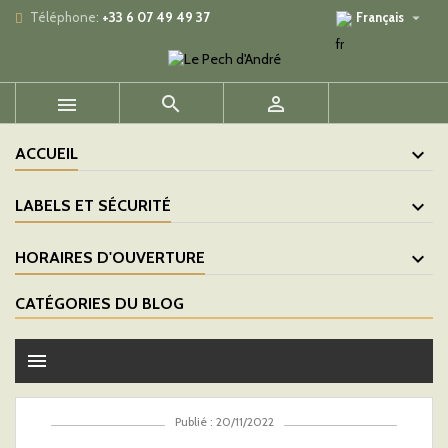

Téléphone:
+33 6 07 49 49 37
Français



ACCUEIL
LABELS ET SÉCURITÉ
HORAIRES D'OUVERTURE
CATÉGORIES DU BLOG
menu
Publié : 20/11/2022