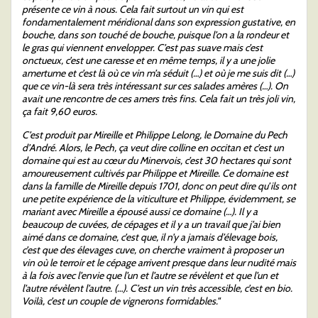
présente ce vin à nous. Cela fait surtout un vin qui est
fondamentalement méridional dans son expression gustative, en
bouche, dans son touché de bouche, puisque l’on a la rondeur et
le gras qui viennent envelopper. C’est pas suave mais c’est
onctueux, c’est une caresse et en même temps, il y a une jolie
amertume et c’est là où ce vin m’a séduit (…) et où je me suis dit (…)
que ce vin-là sera très intéressant sur ces salades amères (…). On
avait une rencontre de ces amers très fins. Cela fait un très joli vin,
ça fait 9,60 euros.
C’est produit par Mireille et Philippe Lelong, le Domaine du Pech
d’André. Alors, le Pech, ça veut dire colline en occitan et c’est un
domaine qui est au cœur du Minervois, c’est 30 hectares qui sont
amoureusement cultivés par Philippe et Mireille. Ce domaine est
dans la famille de Mireille depuis 1701, donc on peut dire qu’ils ont
une petite expérience de la viticulture et Philippe, évidemment, se
mariant avec Mireille a épousé aussi ce domaine (…). Il y a
beaucoup de cuvées, de cépages et il y a un travail que j’ai bien
aimé dans ce domaine, c’est que, il n’y a jamais d’élevage bois,
c’est que des élevages cuve, on cherche vraiment à proposer un
vin où le terroir et le cépage arrivent presque dans leur nudité mais
à la fois avec l’envie que l’un et l’autre se révèlent et que l’un et
l’autre révèlent l’autre. (…). C’est un vin très accessible, c’est en bio.
Voilà, c’est un couple de vignerons formidables."