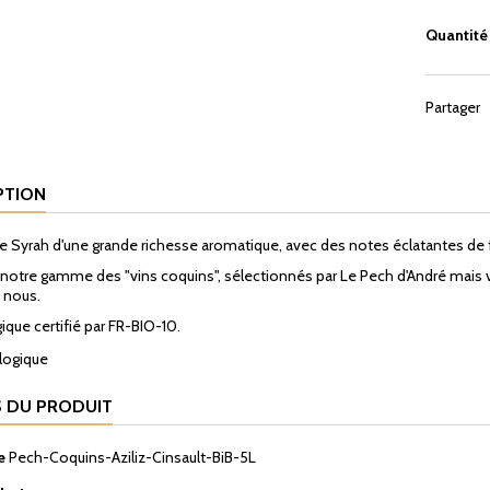
Quantité
Partager
PTION
e Syrah d'une grande richesse aromatique, avec des notes éclatantes de
 notre gamme des "vins coquins", sélectionnés par Le Pech d'André mais vi
e nous.
ique certifié par FR-BIO-10.
S DU PRODUIT
e
Pech-Coquins-Aziliz-Cinsault-BiB-5L