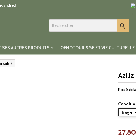
dandre.fr

T SES AUTRES PRODUITS
OENOTOURISME ET VIE CULTURELLE
n cubi)
Aziliz
Rosé écla
Conditi
Bag-in
27,80