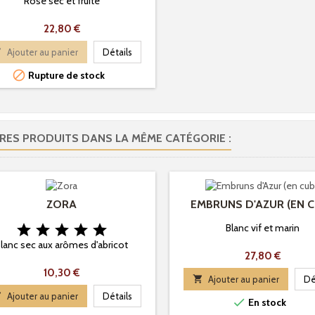
Rosé sec et fruité
Prix
22,80 €

Ajouter au panier
Détails

Rupture de stock
RES PRODUITS DANS LA MÊME CATÉGORIE :
ZORA
EMBRUNS D'AZUR (EN C





Blanc vif et marin
lanc sec aux arômes d'abricot
Prix
27,80 €
Prix
10,30 €

Ajouter au panier
Dé

Ajouter au panier
Détails

En stock