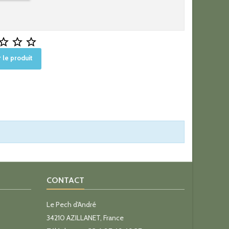



 le produit
CONTACT
Le Pech d'André
34210 AZILLANET, France