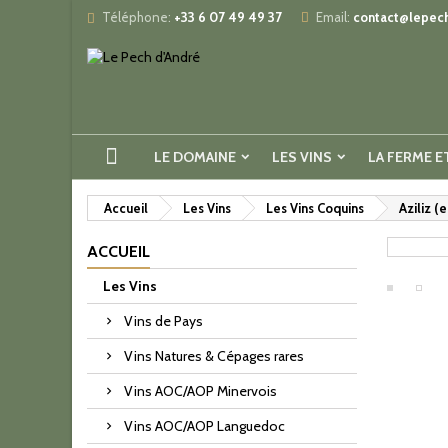
Téléphone:
+33 6 07 49 49 37
Email:
contact@lepech
LE DOMAINE
LES VINS
LA FERME E
Accueil
Les Vins
Les Vins Coquins
Aziliz (e
ACCUEIL
Les Vins
Vins de Pays
Vins Natures & Cépages rares
Vins AOC/AOP Minervois
Vins AOC/AOP Languedoc