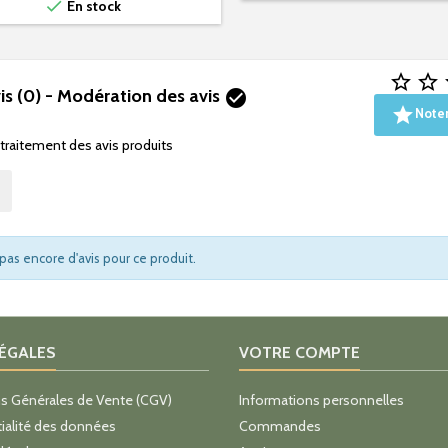

En stock


is (0) - Modération des avis


Noter
 traitement des avis produits
a pas encore d'avis pour ce produit.
LÉGALES
VOTRE COMPTE
s Générales de Vente (CGV)
Informations personnelles
ialité des données
Commandes