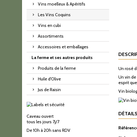
Vins moelleux & Apéritifs
Les Vins Coquins
Vins en cubi
Assortiments
Accessoires et emballages
DESCRI
La ferme et ses autres produits
Produits de la ferme
Un rosé d
Un vin de
Huile d'Olive
esprit qu
Jus de Raisin
Vin biolog
DÉTAIL
Caveau ouvert
tous les jours 7
j
/7
Référenc
De 10h à 20h sans RDV