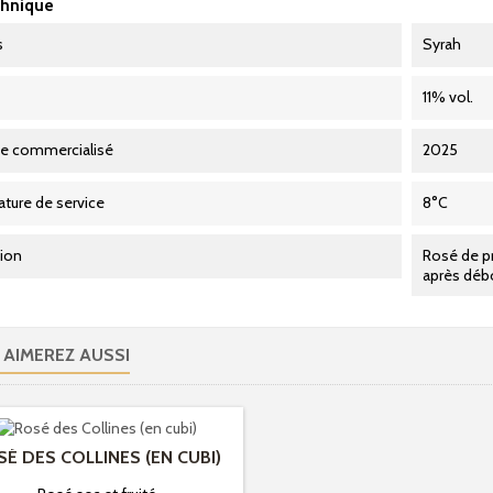
chnique
s
Syrah
11% vol.
me commercialisé
2025
ture de service
8°C
tion
Rosé de p
après déb
 AIMEREZ AUSSI
É DES COLLINES (EN CUBI)