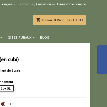

Français
Bienvenue,
Connexion
ou
Créez votre compte
shopping_cart
Panier:
0
Produits - 0,00 €
GÎTES RURAUX
BLOG
 (en cubi)
tant de Syrah
onnement
-Box 5L
 €
TTC