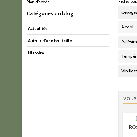
Fiche te
Plan d'accès
Cépage
Catégories du blog
Alcool
Actualités
Autour d'une bouteille
Millési
Histoire
Tempéra
Vinifica
VOUS
ROS