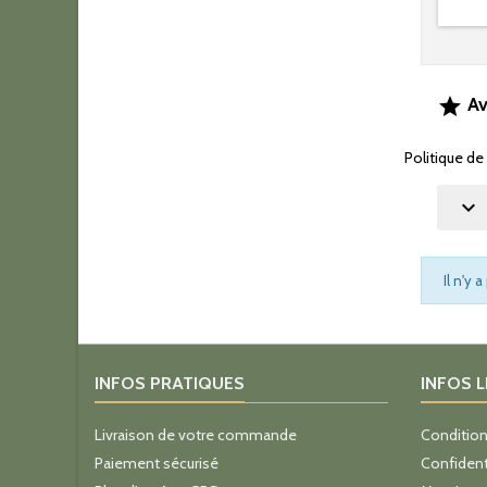
Av

Politique de

Il n'y 
INFOS PRATIQUES
INFOS 
Livraison de votre commande
Condition
Paiement sécurisé
Confident