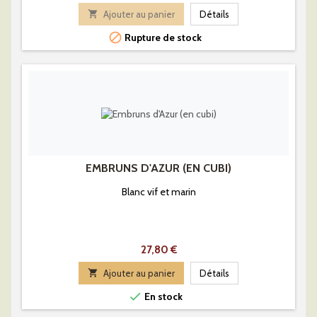

Ajouter au panier
Détails

Rupture de stock
EMBRUNS D'AZUR (EN CUBI)
Blanc vif et marin
Prix
27,80 €

Ajouter au panier
Détails

En stock