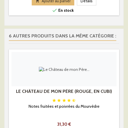

Ajouter au panier
Détails

En stock
6 AUTRES PRODUITS DANS LA MÊME CATÉGORIE :
LE CHÂTEAU DE MON PÈRE (ROUGE, EN CUBI)





Notes fruitées et poivrées du Mourvèdre
Prix
31,30 €