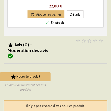
Prix
22,80 €

Ajouter au panier
Détails

En stock





Avis (0) -

Modération des avis


Noter le produit
Politique de traitement des avis
produits
Il n'y a pas encore d'avis pour ce produit.