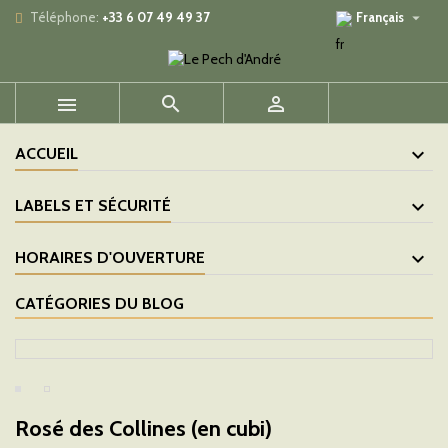

Téléphone:
+33 6 07 49 49 37
Français



ACCUEIL
LABELS ET SÉCURITÉ
HORAIRES D'OUVERTURE
CATÉGORIES DU BLOG
Rosé des Collines (en cubi)