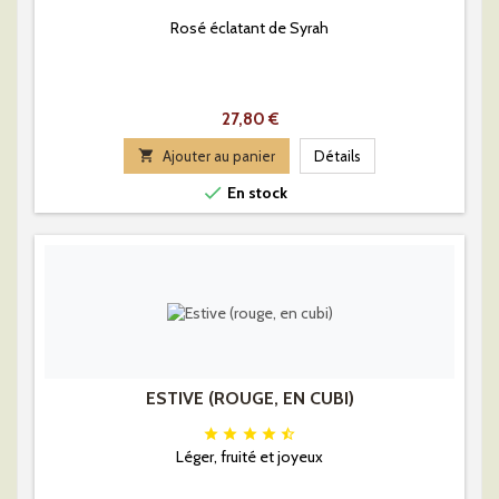
Rosé éclatant de Syrah
Prix
27,80 €

Ajouter au panier
Détails

En stock
ESTIVE (ROUGE, EN CUBI)





Léger, fruité et joyeux