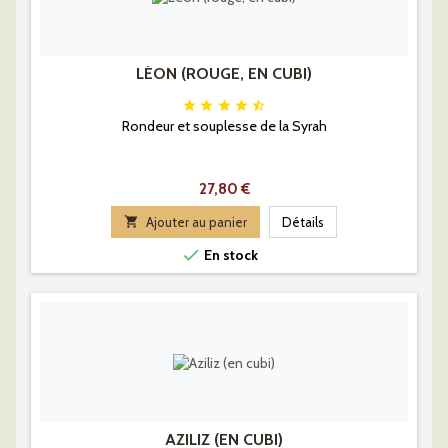
LÉON (ROUGE, EN CUBI)





Rondeur et souplesse de la Syrah
Prix
27,80 €

Ajouter au panier
Détails

En stock
AZILIZ (EN CUBI)