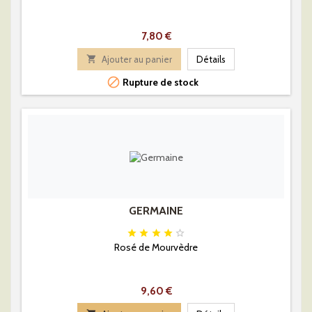
Prix
7,80 €

Ajouter au panier
Détails

Rupture de stock
GERMAINE





Rosé de Mourvèdre
Prix
9,60 €