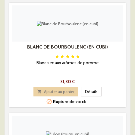
BLANC DE BOURBOULENC (EN CUBI)





Blanc sec aux arômes de pomme
Prix
31,30 €

Ajouter au panier
Détails

Rupture de stock